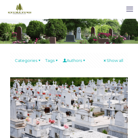
Exumação
Categories
Tags
Authors
Show all