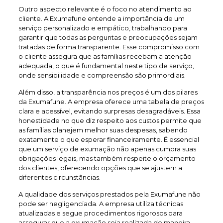
Outro aspecto relevante é o foco no atendimento ao
cliente. A Exumafune entende a importância de um
serviço personalizado e empático, trabalhando para
garantir que todas as perguntas e preocupações sejam
tratadas de forma transparente. Esse compromisso com
o cliente assegura que as famílias recebam a atenção
adequada, o que é fundamental neste tipo de serviço,
onde sensibilidade e compreensão são primordiais.
Além disso, a transparência nos preços é um dos pilares
da Exumafune. A empresa oferece uma tabela de preços
clara e acessível, evitando surpresas desagradáveis. Essa
honestidade no que diz respeito aos custos permite que
as famílias planejem melhor suas despesas, sabendo
exatamente o que esperar financeiramente. É essencial
que um serviço de exumação não apenas cumpra suas
obrigações legais, mas também respeite o orçamento
dos clientes, oferecendo opções que se ajustem a
diferentes circunstâncias.
A qualidade dos serviços prestados pela Exumafune não
pode ser negligenciada. A empresa utiliza técnicas
atualizadas e segue procedimentos rigorosos para
assegurar que a exumação seja realizada de maneira