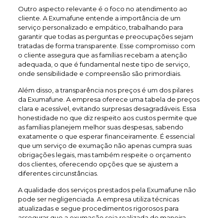
Outro aspecto relevante é o foco no atendimento ao
cliente. A Exumafune entende a importância de um
serviço personalizado e empático, trabalhando para
garantir que todas as perguntas e preocupações sejam
tratadas de forma transparente. Esse compromisso com
o cliente assegura que as famílias recebam a atenção
adequada, o que é fundamental neste tipo de serviço,
onde sensibilidade e compreensão são primordiais.
Além disso, a transparência nos preços é um dos pilares
da Exumafune. A empresa oferece uma tabela de preços
clara e acessível, evitando surpresas desagradáveis. Essa
honestidade no que diz respeito aos custos permite que
as famílias planejem melhor suas despesas, sabendo
exatamente o que esperar financeiramente. É essencial
que um serviço de exumação não apenas cumpra suas
obrigações legais, mas também respeite o orçamento
dos clientes, oferecendo opções que se ajustem a
diferentes circunstâncias.
A qualidade dos serviços prestados pela Exumafune não
pode ser negligenciada. A empresa utiliza técnicas
atualizadas e segue procedimentos rigorosos para
assegurar que a exumação seja realizada de maneira