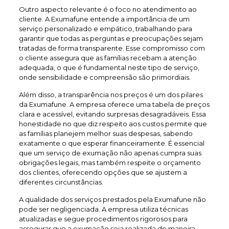
Outro aspecto relevante é o foco no atendimento ao
cliente. A Exumafune entende a importância de um
serviço personalizado e empático, trabalhando para
garantir que todas as perguntas e preocupações sejam
tratadas de forma transparente. Esse compromisso com
o cliente assegura que as famílias recebam a atenção
adequada, o que é fundamental neste tipo de serviço,
onde sensibilidade e compreensão são primordiais.
Além disso, a transparência nos preços é um dos pilares
da Exumafune. A empresa oferece uma tabela de preços
clara e acessível, evitando surpresas desagradáveis. Essa
honestidade no que diz respeito aos custos permite que
as famílias planejem melhor suas despesas, sabendo
exatamente o que esperar financeiramente. É essencial
que um serviço de exumação não apenas cumpra suas
obrigações legais, mas também respeite o orçamento
dos clientes, oferecendo opções que se ajustem a
diferentes circunstâncias.
A qualidade dos serviços prestados pela Exumafune não
pode ser negligenciada. A empresa utiliza técnicas
atualizadas e segue procedimentos rigorosos para
assegurar que a exumação seja realizada de maneira