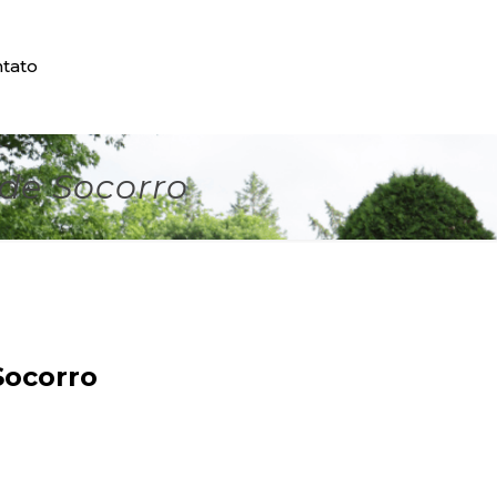
tato
de Socorro
Socorro