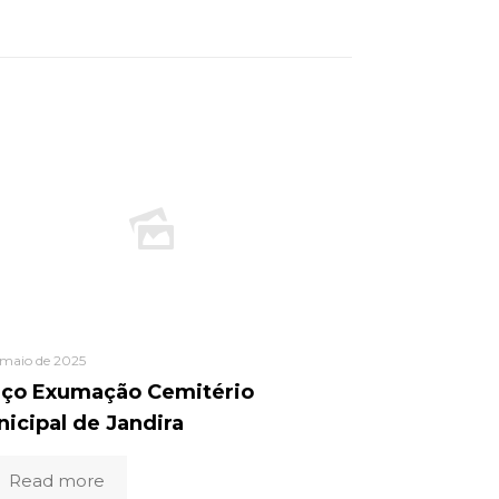
 maio de 2025
eço Exumação Cemitério
icipal de Jandira
Read more