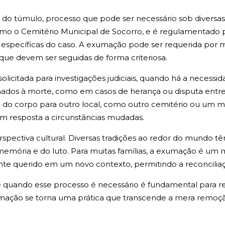
 do túmulo, processo que pode ser necessário sob diversas
mo o Cemitério Municipal de Socorro, e é regulamentado p
específicas do caso. A exumação pode ser requerida por moti
que devem ser seguidas de forma criteriosa.
licitada para investigações judiciais, quando há a necessi
nados à morte, como em casos de herança ou disputa entre 
ia do corpo para outro local, como outro cemitério ou um 
em resposta a circunstâncias mudadas.
pectiva cultural. Diversas tradições ao redor do mundo têm
emória e do luto. Para muitas famílias, a exumação é um mo
nte querido em um novo contexto, permitindo a reconcilia
quando esse processo é necessário é fundamental para res
ação se torna uma prática que transcende a mera remoção 