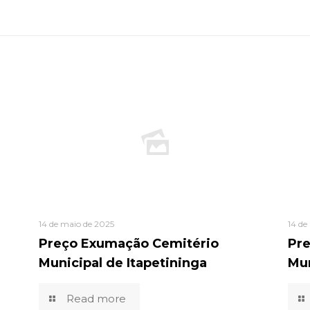
14 de maio de 2025
14 de
Preço Exumação Cemitério
Pr
Municipal de Itapetininga
Mun
Read more