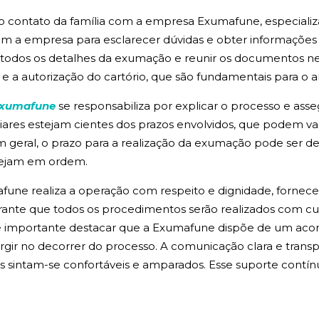
 contato da família com a empresa Exumafune, especializa
om a empresa para esclarecer dúvidas e obter informações
ir todos os detalhes da exumação e reunir os documentos n
 e a autorização do cartório, que são fundamentais para o
xumafune
se responsabiliza por explicar o processo e as
liares estejam cientes dos prazos envolvidos, que podem v
 geral, o prazo para a realização da exumação pode ser de a
tejam em ordem.
une realiza a operação com respeito e dignidade, fornece
rante que todos os procedimentos serão realizados com cu
m é importante destacar que a Exumafune dispõe de um ac
gir no decorrer do processo. A comunicação clara e transp
s sintam-se confortáveis e amparados. Esse suporte cont