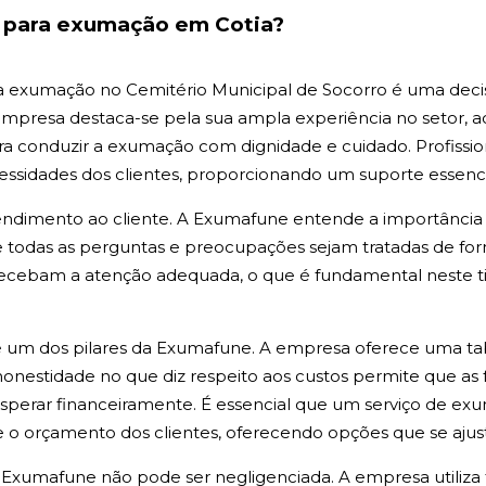
e para exumação em Cotia?
 exumação no Cemitério Municipal de Socorro é uma decis
mpresa destaca-se pela sua ampla experiência no setor, 
 conduzir a exumação com dignidade e cuidado. Profissiona
essidades dos clientes, proporcionando um suporte essenc
endimento ao cliente. A Exumafune entende a importância 
e todas as perguntas e preocupações sejam tratadas de f
recebam a atenção adequada, o que é fundamental neste tip
é um dos pilares da Exumafune. A empresa oferece uma tabe
honestidade no que diz respeito aos custos permite que as
perar financeiramente. É essencial que um serviço de e
 o orçamento dos clientes, oferecendo opções que se ajust
 Exumafune não pode ser negligenciada. A empresa utiliza 