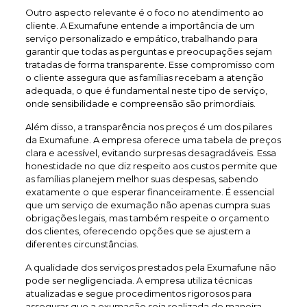
Outro aspecto relevante é o foco no atendimento ao
cliente. A Exumafune entende a importância de um
serviço personalizado e empático, trabalhando para
garantir que todas as perguntas e preocupações sejam
tratadas de forma transparente. Esse compromisso com
o cliente assegura que as famílias recebam a atenção
adequada, o que é fundamental neste tipo de serviço,
onde sensibilidade e compreensão são primordiais.
Além disso, a transparência nos preços é um dos pilares
da Exumafune. A empresa oferece uma tabela de preços
clara e acessível, evitando surpresas desagradáveis. Essa
honestidade no que diz respeito aos custos permite que
as famílias planejem melhor suas despesas, sabendo
exatamente o que esperar financeiramente. É essencial
que um serviço de exumação não apenas cumpra suas
obrigações legais, mas também respeite o orçamento
dos clientes, oferecendo opções que se ajustem a
diferentes circunstâncias.
A qualidade dos serviços prestados pela Exumafune não
pode ser negligenciada. A empresa utiliza técnicas
atualizadas e segue procedimentos rigorosos para
assegurar que a exumação seja realizada de maneira