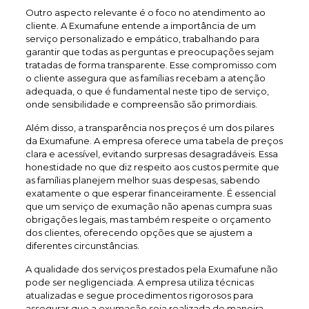
Outro aspecto relevante é o foco no atendimento ao
cliente. A Exumafune entende a importância de um
serviço personalizado e empático, trabalhando para
garantir que todas as perguntas e preocupações sejam
tratadas de forma transparente. Esse compromisso com
o cliente assegura que as famílias recebam a atenção
adequada, o que é fundamental neste tipo de serviço,
onde sensibilidade e compreensão são primordiais.
Além disso, a transparência nos preços é um dos pilares
da Exumafune. A empresa oferece uma tabela de preços
clara e acessível, evitando surpresas desagradáveis. Essa
honestidade no que diz respeito aos custos permite que
as famílias planejem melhor suas despesas, sabendo
exatamente o que esperar financeiramente. É essencial
que um serviço de exumação não apenas cumpra suas
obrigações legais, mas também respeite o orçamento
dos clientes, oferecendo opções que se ajustem a
diferentes circunstâncias.
A qualidade dos serviços prestados pela Exumafune não
pode ser negligenciada. A empresa utiliza técnicas
atualizadas e segue procedimentos rigorosos para
assegurar que a exumação seja realizada de maneira