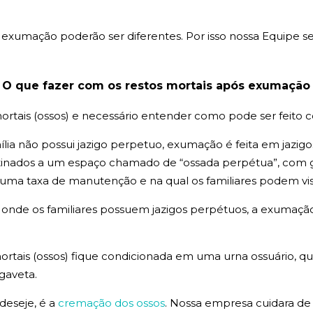
xumação poderão ser diferentes. Por isso nossa Equipe sem
O que fazer com os restos mortais após exumação
ortais (ossos) e necessário entender como pode ser feito
ília não possui jazigo perpetuo, exumação é feita em jaz
stinados a um espaço chamado de “ossada perpétua”, com 
ma taxa de manutenção e na qual os familiares podem visi
 onde os familiares possuem jazigos perpétuos, a exumação a
ortais (ossos) fique condicionada em uma urna ossuário, que
gaveta.
 deseje, é a
cremação dos ossos
. Nossa empresa cuidara de