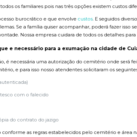
os os familiares pois nas três opções existem custos dife
ocesso burocrático e que envolve
custos
. E seguidos divers
emas. Se a família quiser acompanhar, poderá fazer isso
vontade. Nossa empresa cuidara de todos os detalhes par
que e
necessário
para a exumação na cidade de Cui
, é necessária uma autorização do cemitério onde será fei
itério, e para isso nosso atendentes solicitaram os seguin
 autenticada)
esco com o falecido
ópia do contrato do jazigo
 conforme as regras estabelecidos pelo cemitério e área 