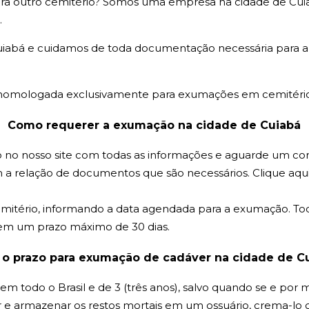
ra outro cemitério? Somos uma empresa na cidade de Cui
.
abá e cuidamos de toda documentação necessária para a r
homologada exclusivamente para exumações em cemitérios 
Como requerer a exumação na cidade de Cuiabá
o nosso site com todas as informações e aguarde um con
a relação de documentos que são necessários. Clique aqui 
emitério, informando a data agendada para a exumação. To
tem um prazo máximo de 30 dias.
 o prazo para exumação de
cadáver na cidade de C
todo o Brasil e de 3 (três anos), salvo quando se e por med
 armazenar os restos mortais em um ossuário, crema-lo ou