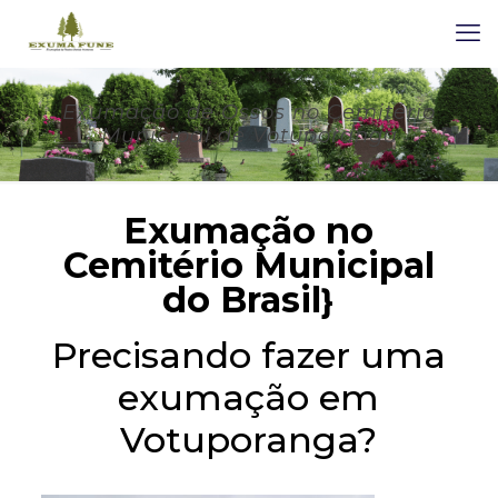
Exumação de Ossos no Cemitério
Municipal de Votuporanga
Exumação no
Cemitério Municipal
do Brasil
}
Precisando fazer uma
exumação em
Votuporanga?