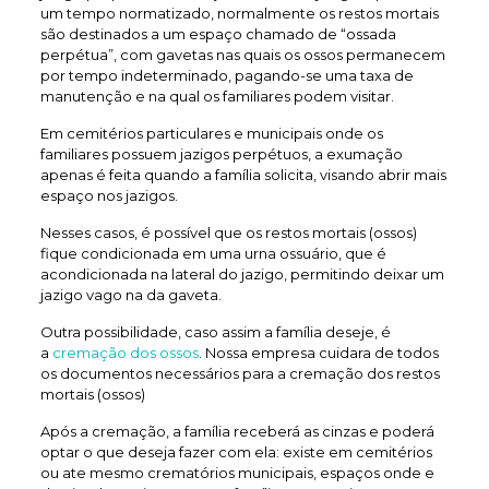
um tempo normatizado, normalmente os restos mortais
são destinados a um espaço chamado de “ossada
perpétua”, com gavetas nas quais os ossos permanecem
por tempo indeterminado, pagando-se uma taxa de
manutenção e na qual os familiares podem visitar.
Em cemitérios particulares e municipais onde os
familiares possuem jazigos perpétuos, a exumação
apenas é feita quando a família solicita, visando abrir mais
espaço nos jazigos.
Nesses casos, é possível que os restos mortais (ossos)
fique condicionada em uma urna ossuário, que é
acondicionada na lateral do jazigo, permitindo deixar um
jazigo vago na da gaveta.
Outra possibilidade, caso assim a família deseje, é
a
cremação dos ossos
. Nossa empresa cuidara de todos
os documentos necessários para a cremação dos restos
mortais (ossos)
Após a cremação, a família receberá as cinzas e poderá
optar o que deseja fazer com ela: existe em cemitérios
ou ate mesmo crematórios municipais, espaços onde e