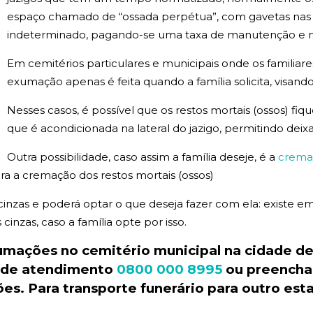
espaço chamado de “ossada perpétua”, com gavetas na
indeterminado, pagando-se uma taxa de manutenção e na 
Em cemitérios particulares e municipais onde os familiar
exumação apenas é feita quando a família solicita, visando
Nesses casos, é possível que os restos mortais (ossos) fi
que é acondicionada na lateral do jazigo, permitindo deix
Outra possibilidade, caso assim a família deseje, é a
crema
a a cremação dos restos mortais (ossos)
 cinzas e poderá optar o que deseja fazer com ela: existe
inzas, caso a família opte por isso.
xumações no
cemitério
municipal
na cidade de
l de atendimento
0800 000 8995
ou preencha 
es. Para transporte
funerário
para outro est