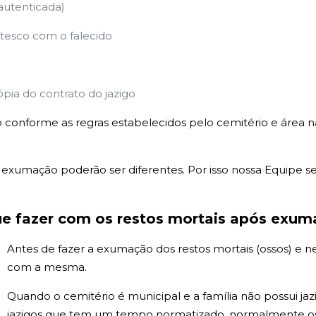
 autenticada)
esco com o falecido
ópia do contrato do jazigo
 conforme as regras estabelecidos pelo cemitério e área 
xumação poderão ser diferentes. Por isso nossa Equipe sem
e fazer com os restos mortais após exu
Antes de fazer a exumação dos restos mortais (ossos) e 
com a mesma.
Quando o cemitério é municipal e a família não possui j
jazigos que tem um tempo normatizado, normalmente os 