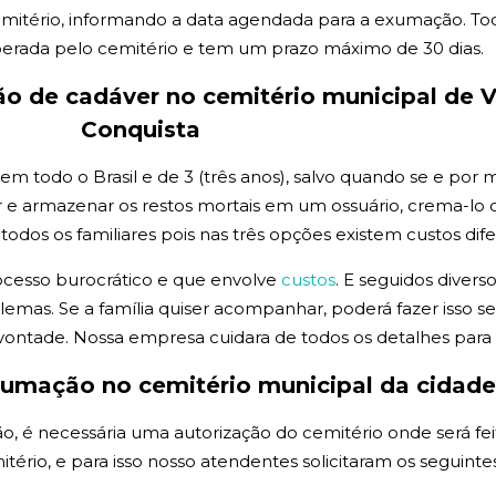
mitério, informando a data agendada para a exumação. Tod
erada pelo cemitério e tem um prazo máximo de 30 dias.
ão de
cadáver no cemitério municipal de V
Conquista
todo o Brasil e de 3 (três anos), salvo quando se e por med
 armazenar os restos mortais em um ossuário, crema-lo ou
os os familiares pois nas três opções existem custos dife
ocesso burocrático e que envolve
custos
. E seguidos divers
emas. Se a família quiser acompanhar, poderá fazer isso
vontade. Nossa empresa cuidara de todos os detalhes par
xumação no cemitério municipal da cidade
, é necessária uma autorização do cemitério onde será fei
itério, e para isso nosso atendentes solicitaram os seguin