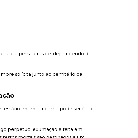
na qual a pessoa reside, dependendo de
pre solícita junto ao cemitério da
mação
necessário entender como pode ser feito
azigo perpetuo, exumação é feita em
restos mortais são destinados a um