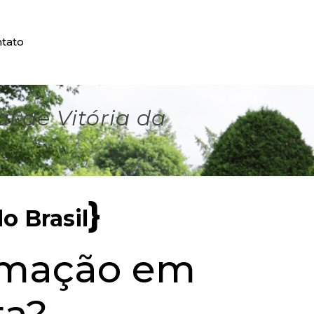
tato
 de Vitória da
}
o Brasil
umação em