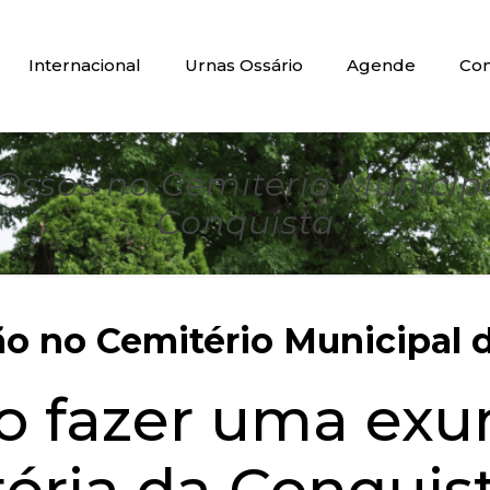
Internacional
Urnas Ossário
Agende
Con
ssos no Cemitério Municipal
Conquista
 no Cemitério Municipal d
do fazer uma ex