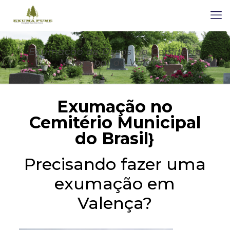
Exumação de Ossos no Cemitério
Municipal de Valença
Exumação no
Cemitério Municipal
do Brasil
}
Precisando fazer uma
exumação em
Valença?