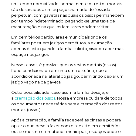
um tempo normatizado, normalmente os restos mortais
são destinados a um espaço chamado de “ossada
perpétua”, com gavetas nas quais os ossos permanecem
por tempo indeterminado, pagando-se uma taxa de
manutenção e na qual os familiares podem visitar.
Em cemitérios particulares e municipais onde os
familiares possuem jazigos perpétuos, a exumação
apenas é feita quando a família solicita, visando abrir mais
espaço nos jazigos.
Nesses casos, é possível que os restos mortais (ossos)
fique condicionada em uma urna ossuário, que é
acondicionada na lateral do jazigo, permitindo deixar um
jazigo vago na da gaveta.
Outra possibilidade, caso assim a família deseje, é
a
cremação dos ossos
. Nossa empresa cuidara de todos
os documentos necessários para a cremação dos restos
mortais (ossos)
Após a cremação, a família receberá as cinzas e poderá
optar o que deseja fazer com ela: existe em cemitérios
ou ate mesmo crematórios municipais, espaços onde e