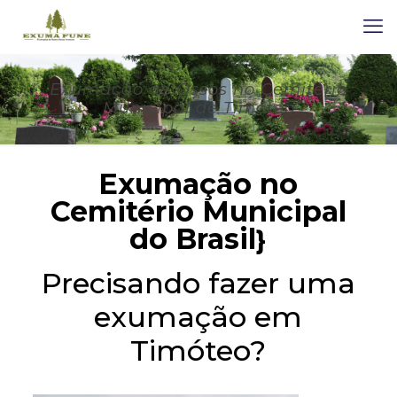
Exumação de Ossos no Cemitério
Municipal de Timóteo
Exumação no
Cemitério Municipal
do Brasil
}
Precisando fazer uma
exumação em
Timóteo?