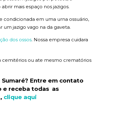
 abrir mais espaço nos jazigos.
que condicionada em uma urna ossuário,
ar um jazigo vago na da gaveta.
ção dos ossos
. Nossa empresa cuidara
 em cemitérios ou ate mesmo crematórios
 Sumaré? Entre em contato
o e receba todas as
o,
clique aqui