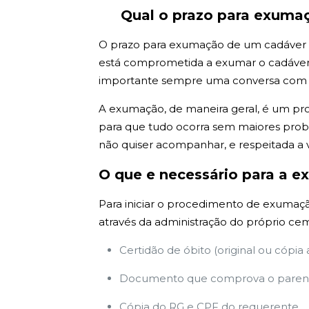
Qual o prazo para exuma
O prazo para exumação de um cadáver em 
está comprometida a exumar o cadáver e
importante sempre uma conversa com tod
A exumação, de maneira geral, é um pr
para que tudo ocorra sem maiores probl
não quiser acompanhar, e respeitada a 
O que e necessário para a 
Para iniciar o procedimento de exumação
através da administração do próprio cem
Certidão de óbito (original ou cópia
Documento que comprova o parent
Cópia do RG e CPF do requerente