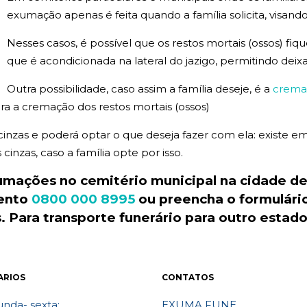
exumação apenas é feita quando a família solicita, visando
Nesses casos, é possível que os restos mortais (ossos) fi
que é acondicionada na lateral do jazigo, permitindo deix
Outra possibilidade, caso assim a família deseje, é a
crema
a a cremação dos restos mortais (ossos)
 cinzas e poderá optar o que deseja fazer com ela: existe
inzas, caso a família opte por isso.
xumações no
cemitério
municipal
na cidade de
mento
0800 000 8995
ou preencha o formulári
 Para transporte
funerário
para outro estad
ARIOS
CONTATOS
nda- sexta:
EXUMA FUNE