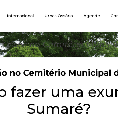
Internacional
Urnas Ossário
Agende
Con
Ossos no Cemitério Munici
 no Cemitério Municipal d
do fazer uma ex
Sumaré?