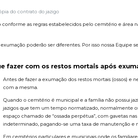
ópia do contrato do jazigo
 conforme as regras estabelecidos pelo cemitério e área 
xumação poderão ser diferentes. Por isso nossa Equipe sem
e fazer com os restos mortais após exu
Antes de fazer a exumação dos restos mortais (ossos) e 
com a mesma.
Quando o cemitério é municipal e a família não possui j
jazigos que tem um tempo normatizado, normalmente os 
espaço chamado de “ossada perpétua”, com gavetas na
indeterminado, pagando-se uma taxa de manutenção e na 
Em cemitérios particulares e municipais onde os familiar