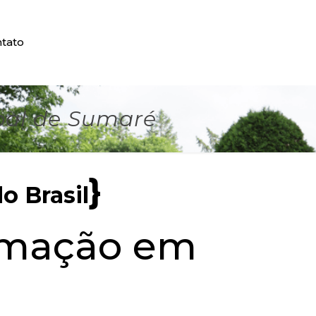
tato
pal de Sumaré
}
o Brasil
umação em