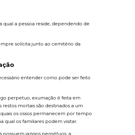
na qual a pessoa reside, dependendo de
pre solícita junto ao cemitério da
mação
necessário entender como pode ser feito
azigo perpetuo, exumação é feita em
restos mortais são destinados a um
s quais os ossos permanecem por tempo
qual os familiares podem visitar.
es possuem jazigos perpétuos, a