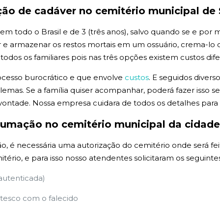
ção de
cadáver no cemitério municipal de
todo o Brasil e de 3 (três anos), salvo quando se e por med
 armazenar os restos mortais em um ossuário, crema-lo ou
os os familiares pois nas três opções existem custos dife
ocesso burocrático e que envolve
custos
. E seguidos divers
emas. Se a família quiser acompanhar, poderá fazer isso
vontade. Nossa empresa cuidara de todos os detalhes par
exumação no cemitério municipal da cidad
, é necessária uma autorização do cemitério onde será fei
itério, e para isso nosso atendentes solicitaram os seguin
 autenticada)
esco com o falecido