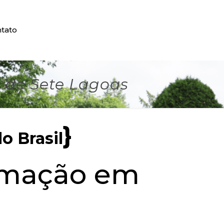
tato
 de Sete Lagoas
}
o Brasil
umação em