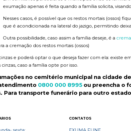
exumação apenas é feita quando a família solicita, visando
Nesses casos, é possível que os restos mortais (ossos) fi
que é acondicionada na lateral do jazigo, permitindo deix
Outra possibilidade, caso assim a família deseje, é a
crema
a a cremação dos restos mortais (ossos)
 cinzas e poderá optar o que deseja fazer com ela: existe
inzas, caso a família opte por isso.
xumações no
cemitério
municipal
na cidade de
 atendimento
0800 000 8995
ou preencha o f
 Para transporte
funerário
para outro estad
ARIOS
CONTATOS
nda- sexta:
EXUMA FUNE