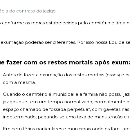
ópia do contrato do jazigo
 conforme as regras estabelecidos pelo cemitério e área 
xumação poderão ser diferentes. Por isso nossa Equipe sem
e fazer com os restos mortais após exu
Antes de fazer a exumação dos restos mortais (ossos) e 
com a mesma.
Quando o cemitério é municipal e a família não possui j
jazigos que tem um tempo normatizado, normalmente os 
espaço chamado de “ossada perpétua”, com gavetas na
indeterminado, pagando-se uma taxa de manutenção e na 
Em cemitérios particulares e municipais onde os familiar