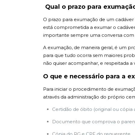
Qual o prazo para exumaçã
O prazo para exumação de um cadáver em 
está comprometida a exumar o cadáver e
importante sempre uma conversa com tod
A exumação, de maneira geral, é um pr
para que tudo ocorra sem maiores probl
não quiser acompanhar, e respeitada a 
O que e necessário para a e
Para iniciar o procedimento de exumação
através da administração do próprio cem
Certidão de óbito (original ou cópia
Documento que comprova o parent
Cópia do RG e CPF do requerente