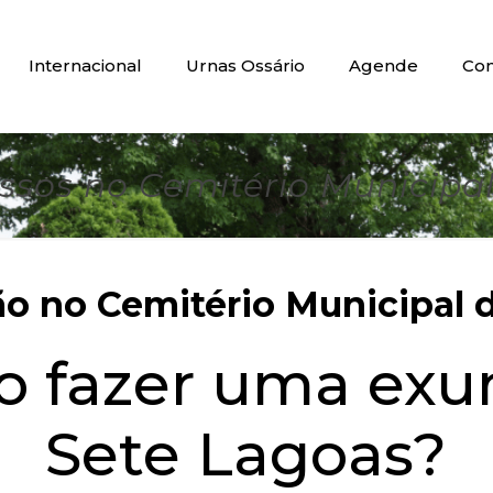
Internacional
Urnas Ossário
Agende
Con
sos no Cemitério Municipal
 no Cemitério Municipal d
do fazer uma ex
Sete Lagoas?