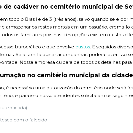
o de
cadáver no cemitério municipal de S
todo o Brasil e de 3 (três anos), salvo quando se e por med
 armazenar os restos mortais em um ossuário, crema-lo ou
os os familiares pois nas três opções existem custos dife
ocesso burocrático e que envolve
custos
. E seguidos divers
emas. Se a família quiser acompanhar, poderá fazer isso
vontade. Nossa empresa cuidara de todos os detalhes par
xumação no cemitério municipal da cidad
, é necessária uma autorização do cemitério onde será fei
itério, e para isso nosso atendentes solicitaram os seguin
 autenticada)
esco com o falecido