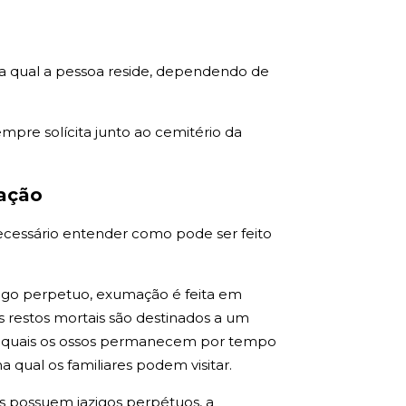
na qual a pessoa reside, dependendo de
pre solícita junto ao cemitério da
mação
necessário entender como pode ser feito
azigo perpetuo, exumação é feita em
restos mortais são destinados a um
s quais os ossos permanecem por tempo
qual os familiares podem visitar.
es possuem jazigos perpétuos, a