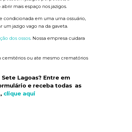
 abrir mais espaço nos jazigos.
que condicionada em uma urna ossuário,
ar um jazigo vago na da gaveta.
ção dos ossos
. Nossa empresa cuidara
 em cemitérios ou ate mesmo crematórios
 Sete Lagoas? Entre em
ormulário e receba todas as
o,
clique aqui