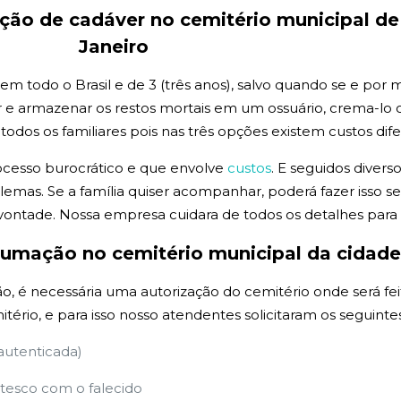
ação de
cadáver no cemitério municipal de
Janeiro
todo o Brasil e de 3 (três anos), salvo quando se e por med
 armazenar os restos mortais em um ossuário, crema-lo ou
os os familiares pois nas três opções existem custos dife
ocesso burocrático e que envolve
custos
. E seguidos divers
emas. Se a família quiser acompanhar, poderá fazer isso
vontade. Nossa empresa cuidara de todos os detalhes par
xumação no cemitério municipal da cidade
, é necessária uma autorização do cemitério onde será fei
itério, e para isso nosso atendentes solicitaram os seguin
 autenticada)
esco com o falecido