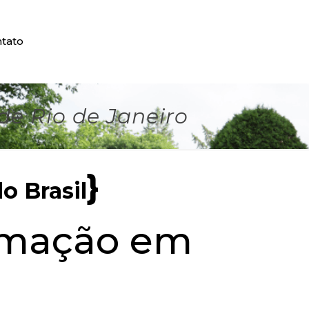
tato
e Rio de Janeiro
}
o Brasil
umação em