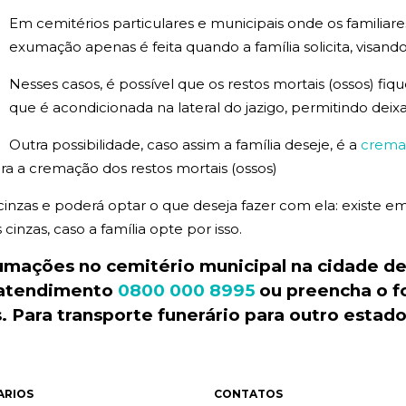
Em cemitérios particulares e municipais onde os familiar
exumação apenas é feita quando a família solicita, visando
Nesses casos, é possível que os restos mortais (ossos) fi
que é acondicionada na lateral do jazigo, permitindo deix
Outra possibilidade, caso assim a família deseje, é a
crema
a a cremação dos restos mortais (ossos)
 cinzas e poderá optar o que deseja fazer com ela: existe
inzas, caso a família opte por isso.
xumações no
cemitério
municipal
na cidade de
 atendimento
0800 000 8995
ou preencha o f
 Para transporte
funerário
para outro estad
ARIOS
CONTATOS