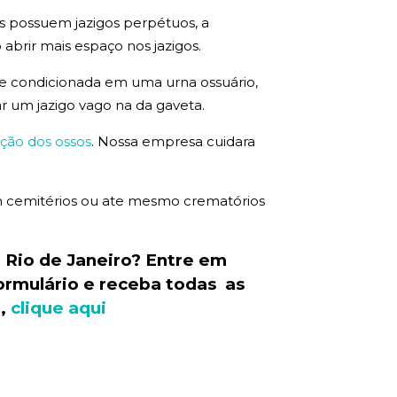
es possuem jazigos perpétuos, a
 abrir mais espaço nos jazigos.
que condicionada em uma urna ossuário,
ar um jazigo vago na da gaveta.
ção dos ossos
. Nossa empresa cuidara
 em cemitérios ou ate mesmo crematórios
 Rio de Janeiro? Entre em
ormulário e receba todas as
o,
clique aqui