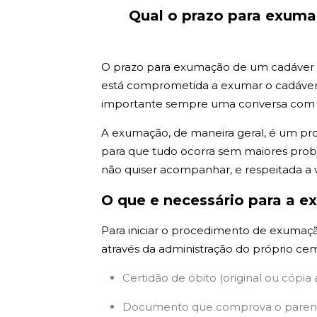
Qual o prazo para exum
O prazo para exumação de um cadáver em 
está comprometida a exumar o cadáver e
importante sempre uma conversa com tod
A exumação, de maneira geral, é um pr
para que tudo ocorra sem maiores probl
não quiser acompanhar, e respeitada a 
O que e necessário para a e
Para iniciar o procedimento de exumação
através da administração do próprio cem
Certidão de óbito (original ou cópia
Documento que comprova o parent