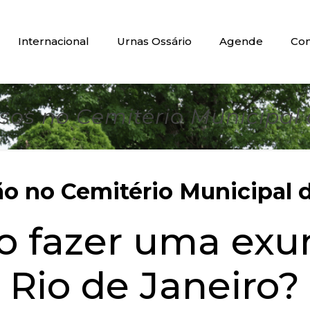
Internacional
Urnas Ossário
Agende
Con
os no Cemitério Municipal d
 no Cemitério Municipal d
do fazer uma ex
Rio de Janeiro?