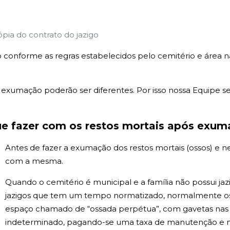
ópia do contrato do jazigo
 conforme as regras estabelecidos pelo cemitério e área 
xumação poderão ser diferentes. Por isso nossa Equipe sem
e fazer com os restos mortais após exu
Antes de fazer a exumação dos restos mortais (ossos) e 
com a mesma.
Quando o cemitério é municipal e a família não possui j
jazigos que tem um tempo normatizado, normalmente os 
espaço chamado de “ossada perpétua”, com gavetas na
indeterminado, pagando-se uma taxa de manutenção e na 