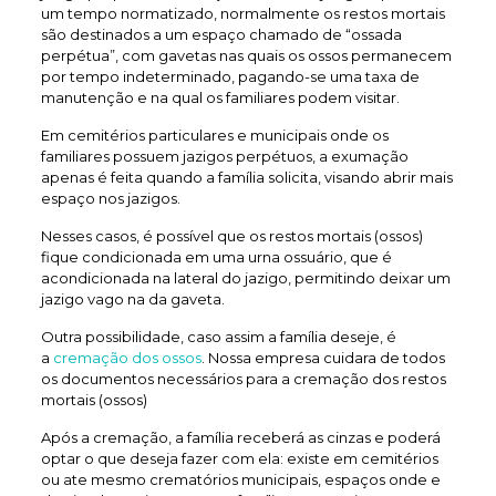
um tempo normatizado, normalmente os restos mortais
são destinados a um espaço chamado de “ossada
perpétua”, com gavetas nas quais os ossos permanecem
por tempo indeterminado, pagando-se uma taxa de
manutenção e na qual os familiares podem visitar.
Em cemitérios particulares e municipais onde os
familiares possuem jazigos perpétuos, a exumação
apenas é feita quando a família solicita, visando abrir mais
espaço nos jazigos.
Nesses casos, é possível que os restos mortais (ossos)
fique condicionada em uma urna ossuário, que é
acondicionada na lateral do jazigo, permitindo deixar um
jazigo vago na da gaveta.
Outra possibilidade, caso assim a família deseje, é
a
cremação dos ossos
. Nossa empresa cuidara de todos
os documentos necessários para a cremação dos restos
mortais (ossos)
Após a cremação, a família receberá as cinzas e poderá
optar o que deseja fazer com ela: existe em cemitérios
ou ate mesmo crematórios municipais, espaços onde e