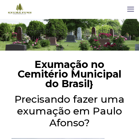
Exumação de Ossos no Cemitério
Municipal de Paulo Afonso
Exumação no
Cemitério Municipal
do Brasil
}
Precisando fazer uma
exumação em Paulo
Afonso?