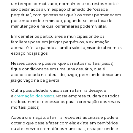
um tempo normatizado, normalmente os restos mortais
são destinados a um espaço chamado de “ossada
perpétua”, com gavetas nas quais os ossos permanecem
por tempo indeterminado, pagando-se uma taxa de
manutenção e na qual os familiares podem visitar.
Em cemitérios particulares e municipais onde os
familiares possuem jazigos perpétuos, a exumação
apenas é feita quando a família solicita, visando abrir mais
espaço nos jazigos.
Nesses casos, é possível que os restos mortais (ossos)
fique condicionada em uma urna ossuário, que é
acondicionada na lateral do jazigo, permitindo deixar um
jazigo vago na da gaveta.
Outra possibilidade, caso assim a família deseje, é
a
cremação dos ossos
. Nossa empresa cuidara de todos
os documentos necessários para a cremação dos restos
mortais (ossos)
Após a cremação, a família receberá as cinzas e poderá
optar o que deseja fazer com ela: existe em cemitérios
ou ate mesmo crematórios municipais, espaços onde e