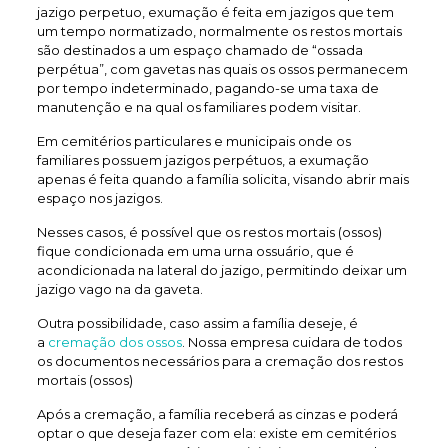
jazigo perpetuo, exumação é feita em jazigos que tem
um tempo normatizado, normalmente os restos mortais
são destinados a um espaço chamado de “ossada
perpétua”, com gavetas nas quais os ossos permanecem
por tempo indeterminado, pagando-se uma taxa de
manutenção e na qual os familiares podem visitar.
Em cemitérios particulares e municipais onde os
familiares possuem jazigos perpétuos, a exumação
apenas é feita quando a família solicita, visando abrir mais
espaço nos jazigos.
Nesses casos, é possível que os restos mortais (ossos)
fique condicionada em uma urna ossuário, que é
acondicionada na lateral do jazigo, permitindo deixar um
jazigo vago na da gaveta.
Outra possibilidade, caso assim a família deseje, é
a
cremação dos ossos
. Nossa empresa cuidara de todos
os documentos necessários para a cremação dos restos
mortais (ossos)
Após a cremação, a família receberá as cinzas e poderá
optar o que deseja fazer com ela: existe em cemitérios