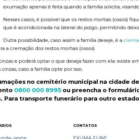
exumação apenas é feita quando a família solicita, visando
Nesses casos, é possível que os restos mortais (ossos) fi
que é acondicionada na lateral do jazigo, permitindo deix
Outra possibilidade, caso assim a família deseje, é a
crema
a a cremação dos restos mortais (ossos)
 cinzas e poderá optar o que deseja fazer com ela: existe
inzas, caso a família opte por isso.
xumações no
cemitério
municipal
na cidade de
mento
0800 000 8995
ou preencha o formulári
 Para transporte
funerário
para outro estad
ARIOS
CONTATOS
nda- sexta:
EXUMA FUNE