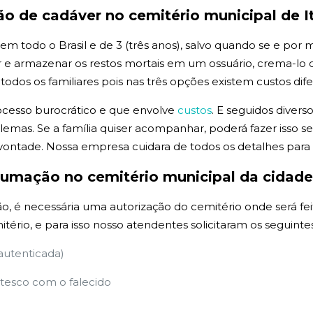
ção de
cadáver no cemitério municipal de I
todo o Brasil e de 3 (três anos), salvo quando se e por med
 armazenar os restos mortais em um ossuário, crema-lo ou
os os familiares pois nas três opções existem custos dife
ocesso burocrático e que envolve
custos
. E seguidos divers
emas. Se a família quiser acompanhar, poderá fazer isso
vontade. Nossa empresa cuidara de todos os detalhes par
xumação no cemitério municipal da cidade
, é necessária uma autorização do cemitério onde será fei
itério, e para isso nosso atendentes solicitaram os seguin
 autenticada)
esco com o falecido