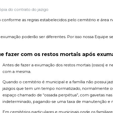
ópia do contrato do jazigo
 conforme as regras estabelecidos pelo cemitério e área 
xumação poderão ser diferentes. Por isso nossa Equipe sem
e fazer com os restos mortais após exu
Antes de fazer a exumação dos restos mortais (ossos) e 
com a mesma.
Quando o cemitério é municipal e a família não possui j
jazigos que tem um tempo normatizado, normalmente os 
espaço chamado de “ossada perpétua”, com gavetas na
indeterminado, pagando-se uma taxa de manutenção e na 
Em cemitérios particulares e municipais onde os familiar