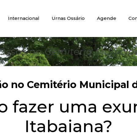
Internacional
Urnas Ossário
Agende
Con
ssos no Cemitério Municipa
 no Cemitério Municipal d
do fazer uma ex
Itabaiana?