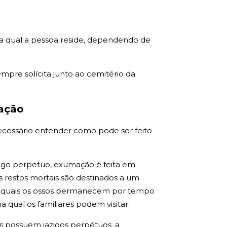
na qual a pessoa reside, dependendo de
pre solícita junto ao cemitério da
mação
necessário entender como pode ser feito
azigo perpetuo, exumação é feita em
restos mortais são destinados a um
s quais os ossos permanecem por tempo
qual os familiares podem visitar.
es possuem jazigos perpétuos, a