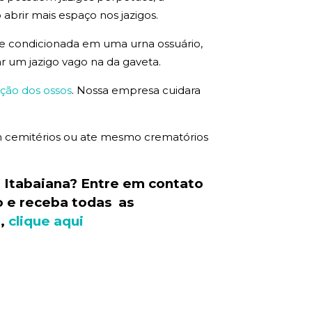
 abrir mais espaço nos jazigos.
que condicionada em uma urna ossuário,
ar um jazigo vago na da gaveta.
ção dos ossos
. Nossa empresa cuidara
 em cemitérios ou ate mesmo crematórios
 Itabaiana? Entre em contato
o e receba todas as
o,
clique aqui