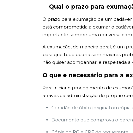
Qual o prazo para exuma
O prazo para exumação de um cadáver em 
está comprometida a exumar o cadáver e
importante sempre uma conversa com tod
A exumação, de maneira geral, é um pr
para que tudo ocorra sem maiores probl
não quiser acompanhar, e respeitada a 
O que e necessário para a e
Para iniciar o procedimento de exumação
através da administração do próprio cem
Certidão de óbito (original ou cópia
Documento que comprova o parent
Cópia do RG e CPF do requerente