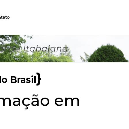
tato
l de Itabaiana
}
o Brasil
umação em