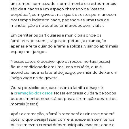
um tempo normatizado, normalmente os restos mortais
são destinados a um espaço chamado de “ossada
perpétua”, com gavetas nas quais os ossos permanecem
por tempo indeterminado, pagando-se uma taxa de
manutenção e na qual os familiares podem visitar.
Em cemitérios particulares e municipais onde os
familiares possuem jazigos perpétuos, a exumação
apenas é feita quando a família solicita, visando abrir mais
espaço nos jazigos.
Nesses casos, é possível que os restos mortais (ossos)
fique condicionada em uma urna ossuário, que é
acondicionada na lateral do jazigo, permitindo deixar um
jazigo vago na da gaveta.
Outra possibilidade, caso assim a família deseje, é
a
cremação dos ossos
. Nossa empresa cuidara de todos
os documentos necessários para a cremação dos restos
mortais (ossos)
Após a cremação, a família receberá as cinzas e poderá
optar o que deseja fazer com ela: existe em cemitérios
ou ate mesmo crematórios municipais, espaços onde e