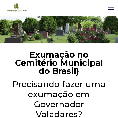
Exumação de Ossos no Cemitério
Municipal de Governador Valadares
Exumação no
Cemitério Municipal
do Brasil
}
Precisando fazer uma
exumação em
Governador
Valadares?