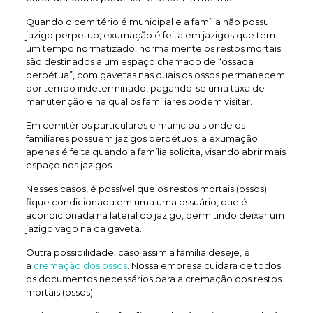
Quando o cemitério é municipal e a família não possui
jazigo perpetuo, exumação é feita em jazigos que tem
um tempo normatizado, normalmente os restos mortais
são destinados a um espaço chamado de “ossada
perpétua”, com gavetas nas quais os ossos permanecem
por tempo indeterminado, pagando-se uma taxa de
manutenção e na qual os familiares podem visitar.
Em cemitérios particulares e municipais onde os
familiares possuem jazigos perpétuos, a exumação
apenas é feita quando a família solicita, visando abrir mais
espaço nos jazigos.
Nesses casos, é possível que os restos mortais (ossos)
fique condicionada em uma urna ossuário, que é
acondicionada na lateral do jazigo, permitindo deixar um
jazigo vago na da gaveta.
Outra possibilidade, caso assim a família deseje, é
a
cremação dos ossos
. Nossa empresa cuidara de todos
os documentos necessários para a cremação dos restos
mortais (ossos)