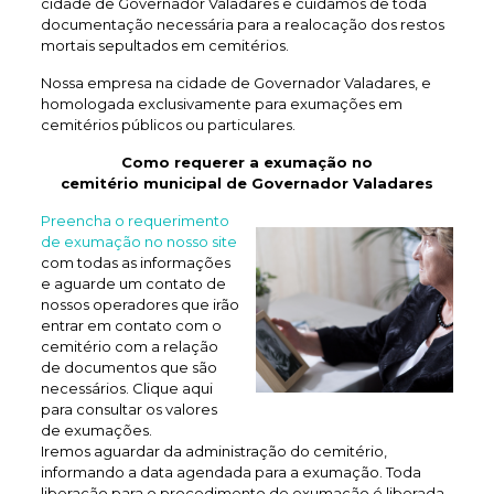
cidade de Governador Valadares e cuidamos de toda
documentação necessária para a realocação dos restos
mortais sepultados em cemitérios.
Nossa empresa na cidade de Governador Valadares, e
homologada exclusivamente para exumações em
cemitérios públicos ou particulares.
Como requerer a exumação no
cemitério municipal de Governador Valadares
Preencha o requerimento
de exumação no nosso site
com todas as informações
e aguarde um contato de
nossos operadores que irão
entrar em contato com o
cemitério com a relação
de documentos que são
necessários. Clique aqui
para consultar os valores
de exumações.
Iremos aguardar da administração do cemitério,
informando a data agendada para a exumação. Toda
liberação para o procedimento de exumação é liberada