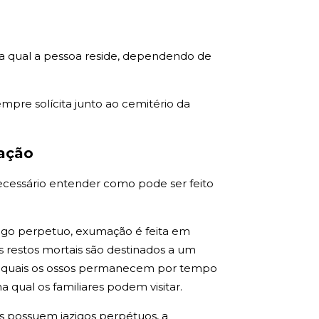
na qual a pessoa reside, dependendo de
pre solícita junto ao cemitério da
mação
necessário entender como pode ser feito
azigo perpetuo, exumação é feita em
restos mortais são destinados a um
s quais os ossos permanecem por tempo
qual os familiares podem visitar.
es possuem jazigos perpétuos, a