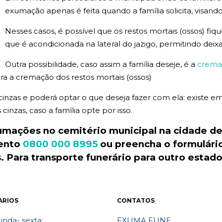
exumação apenas é feita quando a família solicita, visando
Nesses casos, é possível que os restos mortais (ossos) fi
que é acondicionada na lateral do jazigo, permitindo deix
Outra possibilidade, caso assim a família deseje, é a
crema
a a cremação dos restos mortais (ossos)
 cinzas e poderá optar o que deseja fazer com ela: existe
inzas, caso a família opte por isso.
xumações no
cemitério
municipal
na cidade de
mento
0800 000 8995
ou preencha o formulári
 Para transporte
funerário
para outro estad
ARIOS
CONTATOS
nda- sexta:
EXUMA FUNE