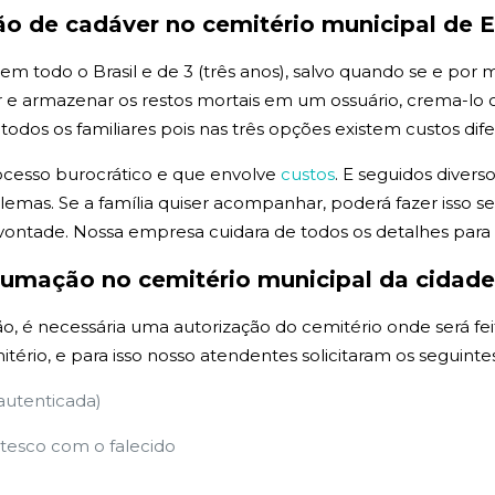
ão de
cadáver no cemitério municipal de 
todo o Brasil e de 3 (três anos), salvo quando se e por med
 armazenar os restos mortais em um ossuário, crema-lo ou
os os familiares pois nas três opções existem custos dife
ocesso burocrático e que envolve
custos
. E seguidos divers
emas. Se a família quiser acompanhar, poderá fazer isso
vontade. Nossa empresa cuidara de todos os detalhes par
xumação no cemitério municipal da cidade
, é necessária uma autorização do cemitério onde será fei
itério, e para isso nosso atendentes solicitaram os seguin
 autenticada)
esco com o falecido