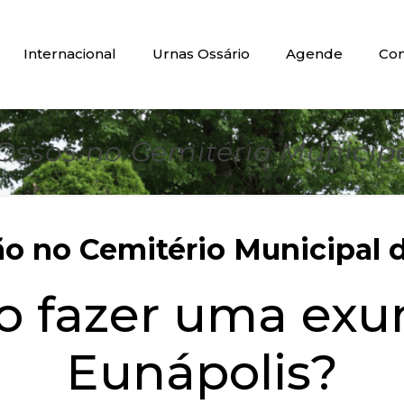
Internacional
Urnas Ossário
Agende
Con
ssos no Cemitério Municipa
 no Cemitério Municipal d
do fazer uma ex
Eunápolis?