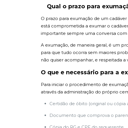
Qual o prazo para exumaç
O prazo para exumação de um cadáver em 
está comprometida a exumar o cadáver e
importante sempre uma conversa com tod
A exumação, de maneira geral, é um pr
para que tudo ocorra sem maiores probl
não quiser acompanhar, e respeitada a 
O que e necessário para a e
Para iniciar o procedimento de exumação
através da administração do próprio cem
Certidão de óbito (original ou cópia
Documento que comprova o parent
Cópia do RG e CPF do requerente