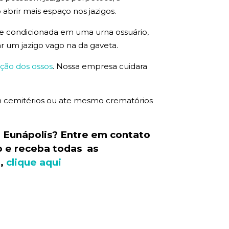
 abrir mais espaço nos jazigos.
que condicionada em uma urna ossuário,
ar um jazigo vago na da gaveta.
ção dos ossos
. Nossa empresa cuidara
 em cemitérios ou ate mesmo crematórios
 Eunápolis? Entre em contato
o e receba todas as
o,
clique aqui