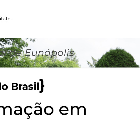
tato
l de Eunápolis
}
o Brasil
umação em