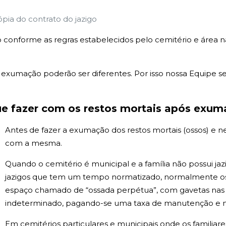
ópia do contrato do jazigo
 conforme as regras estabelecidos pelo cemitério e área 
xumação poderão ser diferentes. Por isso nossa Equipe sem
e fazer com os restos mortais após exu
Antes de fazer a exumação dos restos mortais (ossos) e 
com a mesma.
Quando o cemitério é municipal e a família não possui j
jazigos que tem um tempo normatizado, normalmente os 
espaço chamado de “ossada perpétua”, com gavetas na
indeterminado, pagando-se uma taxa de manutenção e na 
Em cemitérios particulares e municipais onde os familiar