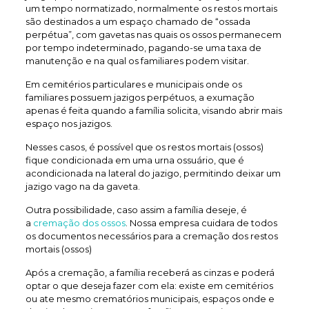
um tempo normatizado, normalmente os restos mortais
são destinados a um espaço chamado de “ossada
perpétua”, com gavetas nas quais os ossos permanecem
por tempo indeterminado, pagando-se uma taxa de
manutenção e na qual os familiares podem visitar.
Em cemitérios particulares e municipais onde os
familiares possuem jazigos perpétuos, a exumação
apenas é feita quando a família solicita, visando abrir mais
espaço nos jazigos.
Nesses casos, é possível que os restos mortais (ossos)
fique condicionada em uma urna ossuário, que é
acondicionada na lateral do jazigo, permitindo deixar um
jazigo vago na da gaveta.
Outra possibilidade, caso assim a família deseje, é
a
cremação dos ossos
. Nossa empresa cuidara de todos
os documentos necessários para a cremação dos restos
mortais (ossos)
Após a cremação, a família receberá as cinzas e poderá
optar o que deseja fazer com ela: existe em cemitérios
ou ate mesmo crematórios municipais, espaços onde e