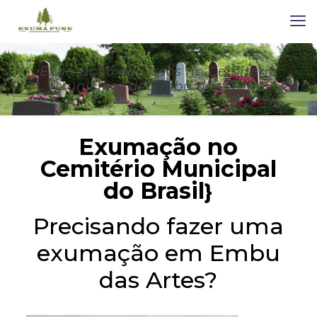
Exumação de Ossos no Cemitério
Municipal de Embu das Artes
Exumação no
Cemitério Municipal
do Brasil
}
Precisando fazer uma
exumação em Embu
das Artes?