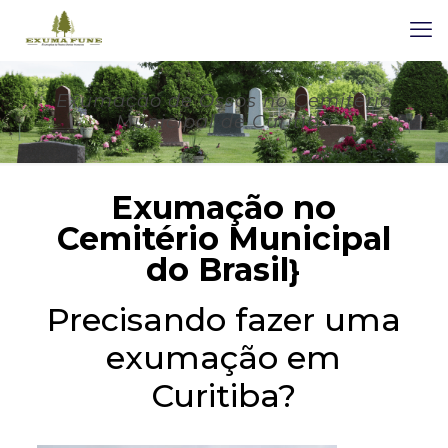
Exumação de Ossos no Cemitério
Municipal de Curitiba
Exumação no
Cemitério Municipal
do Brasil
}
Precisando fazer uma
exumação em
Curitiba?