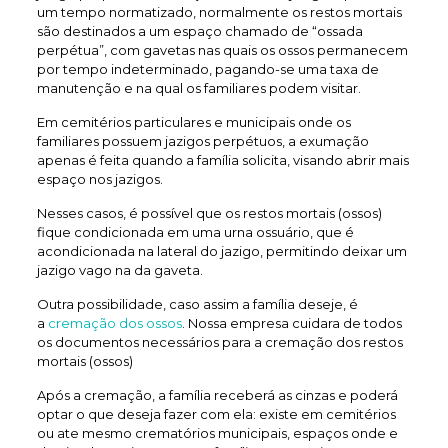
um tempo normatizado, normalmente os restos mortais
são destinados a um espaço chamado de “ossada
perpétua”, com gavetas nas quais os ossos permanecem
por tempo indeterminado, pagando-se uma taxa de
manutenção e na qual os familiares podem visitar.
Em cemitérios particulares e municipais onde os
familiares possuem jazigos perpétuos, a exumação
apenas é feita quando a família solicita, visando abrir mais
espaço nos jazigos.
Nesses casos, é possível que os restos mortais (ossos)
fique condicionada em uma urna ossuário, que é
acondicionada na lateral do jazigo, permitindo deixar um
jazigo vago na da gaveta.
Outra possibilidade, caso assim a família deseje, é
a
cremação dos ossos
. Nossa empresa cuidara de todos
os documentos necessários para a cremação dos restos
mortais (ossos)
Após a cremação, a família receberá as cinzas e poderá
optar o que deseja fazer com ela: existe em cemitérios
ou ate mesmo crematórios municipais, espaços onde e