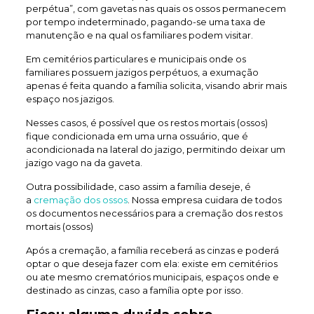
perpétua”, com gavetas nas quais os ossos permanecem
por tempo indeterminado, pagando-se uma taxa de
manutenção e na qual os familiares podem visitar.
Em cemitérios particulares e municipais onde os
familiares possuem jazigos perpétuos, a exumação
apenas é feita quando a família solicita, visando abrir mais
espaço nos jazigos.
Nesses casos, é possível que os restos mortais (ossos)
fique condicionada em uma urna ossuário, que é
acondicionada na lateral do jazigo, permitindo deixar um
jazigo vago na da gaveta.
Outra possibilidade, caso assim a família deseje, é
a
cremação dos ossos
. Nossa empresa cuidara de todos
os documentos necessários para a cremação dos restos
mortais (ossos)
Após a cremação, a família receberá as cinzas e poderá
optar o que deseja fazer com ela: existe em cemitérios
ou ate mesmo crematórios municipais, espaços onde e
destinado as cinzas, caso a família opte por isso.