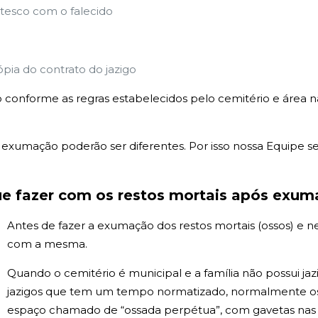
esco com o falecido
ópia do contrato do jazigo
 conforme as regras estabelecidos pelo cemitério e área 
xumação poderão ser diferentes. Por isso nossa Equipe sem
e fazer com os restos mortais após exu
Antes de fazer a exumação dos restos mortais (ossos) e 
com a mesma.
Quando o cemitério é municipal e a família não possui j
jazigos que tem um tempo normatizado, normalmente os 
espaço chamado de “ossada perpétua”, com gavetas na