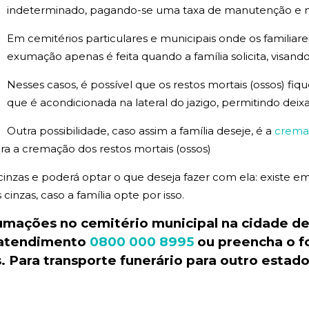
indeterminado, pagando-se uma taxa de manutenção e na 
Em cemitérios particulares e municipais onde os familiar
exumação apenas é feita quando a família solicita, visando
Nesses casos, é possível que os restos mortais (ossos) fi
que é acondicionada na lateral do jazigo, permitindo deix
Outra possibilidade, caso assim a família deseje, é a
crema
a a cremação dos restos mortais (ossos)
 cinzas e poderá optar o que deseja fazer com ela: existe
inzas, caso a família opte por isso.
xumações no
cemitério
municipal
na cidade d
 atendimento
0800 000 8995
ou preencha o f
 Para transporte
funerário
para outro estad