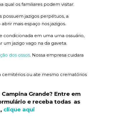
qual os familiares podem visitar.
es possuem jazigos perpétuos, a
 abrir mais espaço nos jazigos.
que condicionada em uma urna ossuário,
ar um jazigo vago na da gaveta.
ção dos ossos
. Nossa empresa cuidara
 em cemitérios ou ate mesmo crematórios
e Campina Grande? Entre em
ormulário e receba todas as
o,
clique aqui