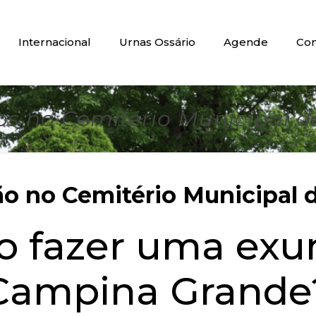
Internacional
Urnas Ossário
Agende
Con
s no Cemitério Municipal 
 no Cemitério Municipal d
do fazer uma ex
Campina Grande