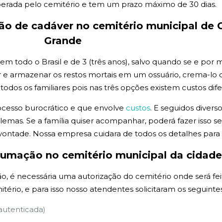
erada pelo cemitério e tem um prazo máximo de 30 dias.
ção de
cadáver no cemitério municipal de
Grande
todo o Brasil e de 3 (três anos), salvo quando se e por med
 armazenar os restos mortais em um ossuário, crema-lo ou
os os familiares pois nas três opções existem custos dife
ocesso burocrático e que envolve
custos
. E seguidos divers
emas. Se a família quiser acompanhar, poderá fazer isso
vontade. Nossa empresa cuidara de todos os detalhes par
exumação no cemitério municipal da cidad
, é necessária uma autorização do cemitério onde será fei
itério, e para isso nosso atendentes solicitaram os seguin
 autenticada)