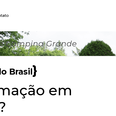
tato
de Campina Grande
}
o Brasil
umação em
?