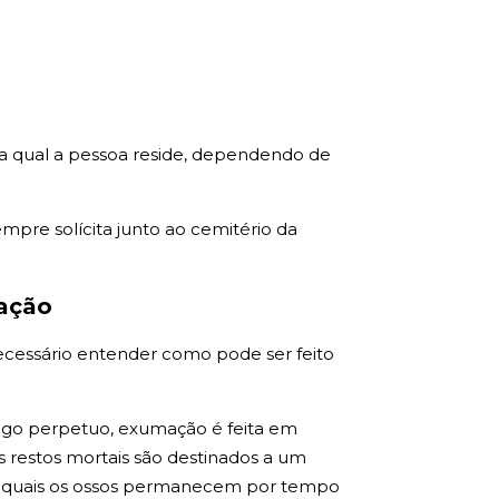
na qual a pessoa reside, dependendo de
pre solícita junto ao cemitério da
mação
necessário entender como pode ser feito
azigo perpetuo, exumação é feita em
restos mortais são destinados a um
s quais os ossos permanecem por tempo