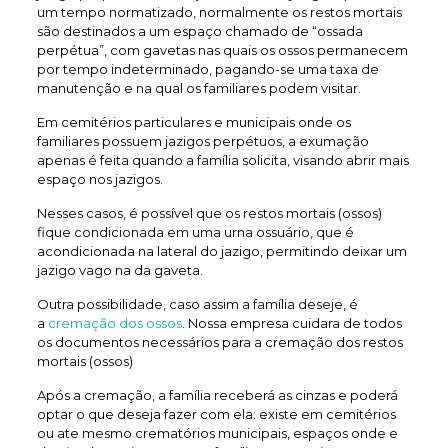
um tempo normatizado, normalmente os restos mortais
são destinados a um espaço chamado de “ossada
perpétua”, com gavetas nas quais os ossos permanecem
por tempo indeterminado, pagando-se uma taxa de
manutenção e na qual os familiares podem visitar.
Em cemitérios particulares e municipais onde os
familiares possuem jazigos perpétuos, a exumação
apenas é feita quando a família solicita, visando abrir mais
espaço nos jazigos.
Nesses casos, é possível que os restos mortais (ossos)
fique condicionada em uma urna ossuário, que é
acondicionada na lateral do jazigo, permitindo deixar um
jazigo vago na da gaveta.
Outra possibilidade, caso assim a família deseje, é
a
cremação dos ossos
. Nossa empresa cuidara de todos
os documentos necessários para a cremação dos restos
mortais (ossos)
Após a cremação, a família receberá as cinzas e poderá
optar o que deseja fazer com ela: existe em cemitérios
ou ate mesmo crematórios municipais, espaços onde e