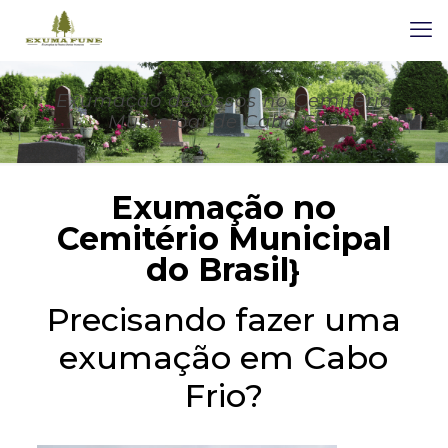
Exumação de Ossos no Cemitério
Municipal de Cabo Frio
Exumação no
Cemitério Municipal
do Brasil
}
Precisando fazer uma
exumação em Cabo
Frio?