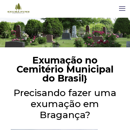
Exumação de Ossos no Cemitério
Municipal de Bragança
Exumação no
Cemitério Municipal
do Brasil
}
Precisando fazer uma
exumação em
Bragança?