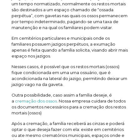
um tempo normatizado, normalmente os restos mortais
são destinados a um espaço chamado de “ossada
perpétua”, com gavetas nas quais os ossos permanecem
por tempo indeterminado, pagando-se uma taxa de
manutenção e na qual os familiares podem visitar.
Em cemitérios particulares e municipais onde os
familiares possuem jazigos perpétuos, a exumação
apenas é feita quando a família solicita, visando abrir mais
espaço nos jazigos.
Nesses casos, é possível que os restos mortais (ossos)
fique condicionada em uma urna ossuário, que é
acondicionada na lateral do jazigo, permitindo deixar um
jazigo vago na da gaveta.
Outra possibilidade, caso assim a família deseje, é
a
cremação dos ossos
. Nossa empresa cuidara de todos
os documentos necessários para a cremação dos restos
mortais (ossos)
Após a cremação, a família receberá as cinzas e poderá
optar o que deseja fazer com ela: existe em cemitérios
ou ate mesmo crematórios municipais, espaços onde e