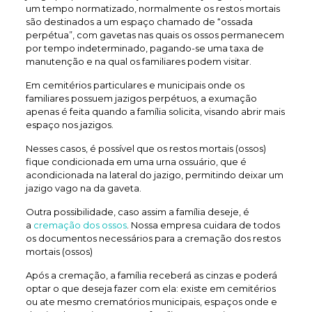
um tempo normatizado, normalmente os restos mortais
são destinados a um espaço chamado de “ossada
perpétua”, com gavetas nas quais os ossos permanecem
por tempo indeterminado, pagando-se uma taxa de
manutenção e na qual os familiares podem visitar.
Em cemitérios particulares e municipais onde os
familiares possuem jazigos perpétuos, a exumação
apenas é feita quando a família solicita, visando abrir mais
espaço nos jazigos.
Nesses casos, é possível que os restos mortais (ossos)
fique condicionada em uma urna ossuário, que é
acondicionada na lateral do jazigo, permitindo deixar um
jazigo vago na da gaveta.
Outra possibilidade, caso assim a família deseje, é
a
cremação dos ossos
. Nossa empresa cuidara de todos
os documentos necessários para a cremação dos restos
mortais (ossos)
Após a cremação, a família receberá as cinzas e poderá
optar o que deseja fazer com ela: existe em cemitérios
ou ate mesmo crematórios municipais, espaços onde e